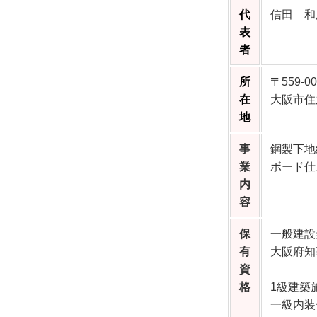
代
信田 和
表
者
所
〒559-00
在
大阪市住之
地
事
鋼製下地
業
ボード仕
内
容
保
一般建設
有
大阪府知事
資
格
1級建築
一級内装