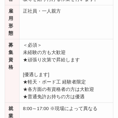
雇
正社員・一人親方
用
形
態
募
＜必須＞
集
未経験の方も大歓迎
資
★頑張り次第で昇給します
格
[優遇します]
★軽天・ボード工 経験者限定
★各方面の有資格者の方は大歓迎
★普通免許お持ちの方は優遇
就
8:00～17:00 ※現場によって異なる
業