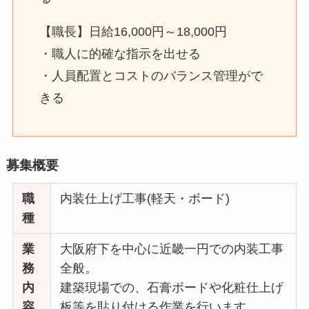
【職長】日給16,000円～18,000円
・職人に的確な指示を出せる
・人員配置とコストのバランス管理がで
きる
募集概要
職
内装仕上げ工事(軽天・ボード)
種
業
大阪府下を中心に近畿一円での内装工事
務
全般。
内
建築現場での、石膏ボードや化粧仕上げ
容
板等を貼り付ける作業を行います。